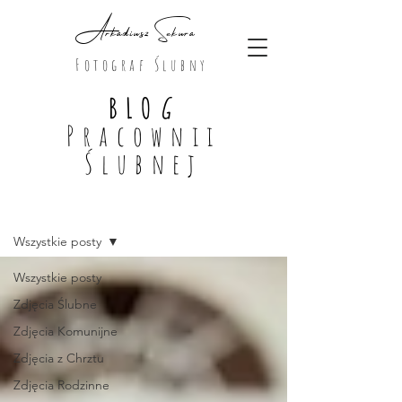
Arkadiusz Sekura
Fotograf Ślubny
BLO
G
Pracownii
Ślubnej
Blog
Wszystkie posty
Wszystkie posty
Zdjęcia Ślubne
Zdjęcia Komunijne
Zdjęcia z Chrztu
Zdjęcia Rodzinne