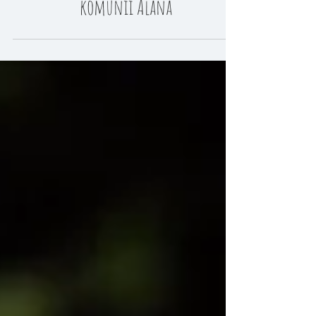
Przygotowania do komunii + zdjęcia
komunijne na sali + plener z
komunii Alana