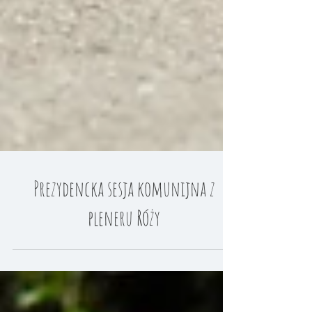
Prezydencka sesja komunijna z
pleneru Róży