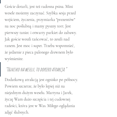
Goście dotarli, jest też radosna psina. Mini 
wesele możemy zaczynać. Szybka sesja przed 
wejściem, życzenia, przymiarka "prezentów" 
na noc poślubną i mamy pyszny tort. Jest 
pierwszy taniec i otwarty parkiet do zabawy. 
Jak goście weszli tańcować, to zeszli nad 
ranem. Jest moc i super. Trzeba wspomnieć, 
że jedzenie z pieca palonego drewnem było 
wyśmienite. 
“Ognisko na weselu, to dopiero atrakcja.”
Dodatkową atrakcją jest ognisko po północy. 
Powiem szczerze, że było lepiej niż na 
niejednym dużym weselu. Martyna i Jarek, 
życzę Wam dużo szczęścia i tej cudownej 
radości, która jest w Was. Miłego oglądania 
zdjęć ślubnych.