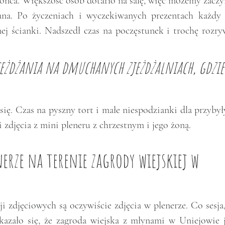
ońca. Większość osób dotarło na salę, więc możemy zaczyn
ana. Po życzeniach i wyczekiwanych prezentach każdy 
ej ścianki. Nadszedł czas na poczęstunek i trochę rozryw
zjeżdżania na dmuchanych zjeżdżalniach, gdzie
się. Czas na pyszny tort i małe niespodzianki dla przybył
i zdjęcia z mini pleneru z chrzestnym i jego żoną.  
rze na terenie zagrody wiejskiej w 
i zdjęciowych są oczywiście zdjęcia w plenerze. Co sesja,
azało się, że zagroda wiejska z młynami w Uniejowie je