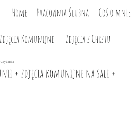
Home
Pracownia Ślubna
Coś o mnie
Zdjęcia Komunijne
Zdjęcia z Chrztu
 czytania
nii + zdjęcia komunijne na sali +
a