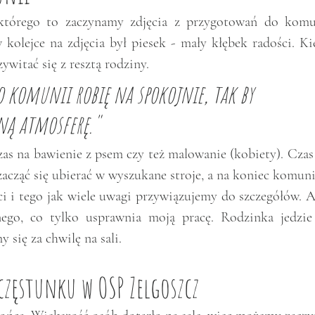
którego to zaczynamy zdjęcia z przygotowań do komun
 kolejce na zdjęcia był piesek - mały kłębek radości. Ki
witać się z resztą rodziny. 
o komunii robię na spokojnie, tak by  
ną atmosferę."
czas na bawienie z psem czy też malowanie (kobiety). Czas 
acząć się ubierać w wyszukane stroje, a na koniec komuni
ci i tego jak wiele uwagi przywiązujemy do szczegółów. A
go, co tylko usprawnia moją pracę. Rodzinka jedzie 
się za chwilę na sali. 
częstunku w OSP Zelgoszcz