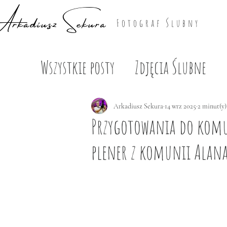
rkadiusz Sekura
Fotograf Ślubny
Wszystkie posty
Zdjęcia Ślubne
Zdjęcia Rodzinne
Arkadiusz Sekura
14 wrz 2025
2 minut(y)
Przygotowania do komu
plener z komunii Alan