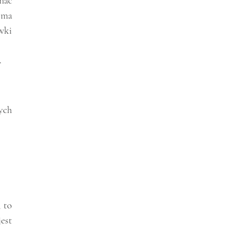
ać 
ma 
ki 
 
ych 
 to 
st 