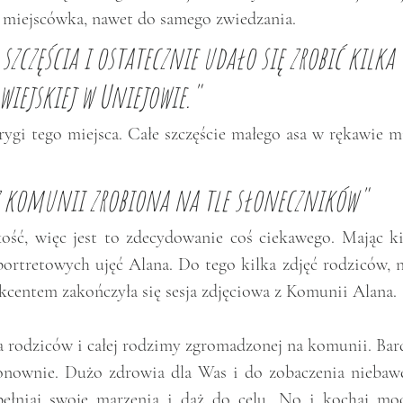
 miejscówka, nawet do samego zwiedzania.  
częścia i ostatecznie udało się zrobić kilka 
wiejskiej w Uniejowie."
rygi tego miejsca. Całe szczęście małego asa w rękawie mi
 z komunii zrobiona na tle słoneczników"
ość, więc jest to zdecydowanie coś ciekawego. Mając kil
rtretowych ujęć Alana. Do tego kilka zdjęć rodziców, no
kcentem zakończyła się sesja zdjęciowa z Komunii Alana. 
 rodziców i całej rodzimy zgromadzonej na komunii. Bard
ponownie. Dużo zdrowia dla Was i do zobaczenia niebawe
ełniaj swoje marzenia i dąż do celu. No i kochaj moc