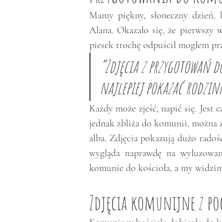
Mamy piękny, słoneczny dzień, 
Alana. Okazało się, że pierwszy w
piesek trochę odpuścił mogłem przy
“Zdjęcia z przygotowań d
najlepiej pokazać rodzin
Każdy może zjeść, napić się. Jest 
jednak zbliża do komunii, można z
alba. Zdjęcia pokazują dużo radoś
wygląda naprawdę na wyluzowane
komunie do kościoła, a my widzimy 
Zdjęcia komunijne z po