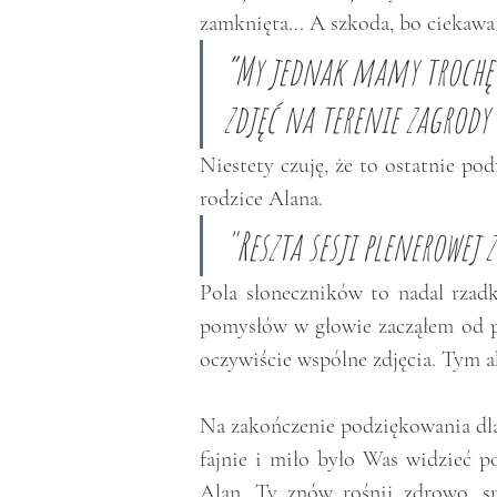
zamknięta... A szkoda, bo ciekawa
“My jednak mamy trochę sz
zdjęć na terenie zagrody 
Niestety czuję, że to ostatnie pod
rodzice Alana. 
"Reszta sesji plenerowej
Pola słoneczników to nadal rzadk
pomysłów w głowie zacząłem od po
oczywiście wspólne zdjęcia. Tym a
Na zakończenie podziękowania dla
fajnie i miło było Was widzieć 
Alan, Ty znów rośnij zdrowo, sp