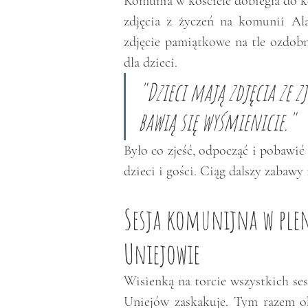
Komunia w kościele dobiegła do k
zdjęcia z życzeń na komunii Al
zdjęcie pamiątkowe na tle ozdobn
dla dzieci. 
"Dzieci mają zdjęcia ze 
bawią się wyśmienicie."
Było co zjeść, odpocząć i pobawić 
dzieci i gości. Ciąg dalszy zabawy 
Sesja komunijna w plene
Uniejowie
Wisienką na torcie wszystkich sesj
Uniejów zaskakuje. Tym razem ok