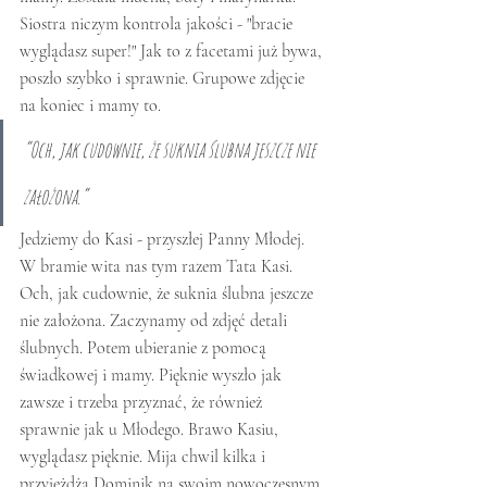
Siostra niczym kontrola jakości - "bracie 
wyglądasz super!" Jak to z facetami już bywa, 
poszło szybko i sprawnie. Grupowe zdjęcie 
na koniec i mamy to.
“Och, jak cudownie, że suknia ślubna jeszcze nie 
założona.”
Jedziemy do Kasi - przyszłej Panny Młodej. 
W bramie wita nas tym razem Tata Kasi. 
Och, jak cudownie, że suknia ślubna jeszcze 
nie założona. Zaczynamy od zdjęć detali 
ślubnych. Potem ubieranie z pomocą 
świadkowej i mamy. Pięknie wyszło jak 
zawsze i trzeba przyznać, że również 
sprawnie jak u Młodego. Brawo Kasiu, 
wyglądasz pięknie. Mija chwil kilka i 
przyjeżdża Dominik na swoim nowoczesnym 