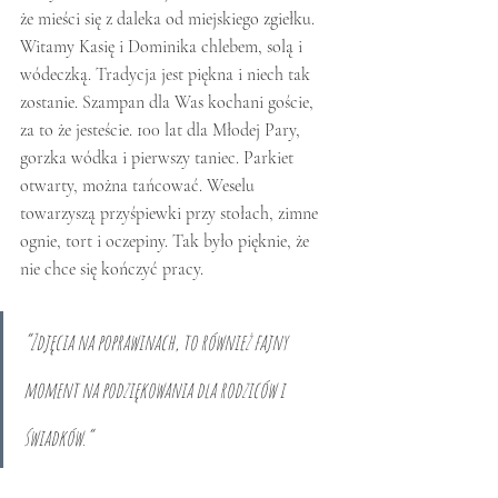
że mieści się z daleka od miejskiego zgiełku. 
Witamy Kasię i Dominika chlebem, solą i 
wódeczką. Tradycja jest piękna i niech tak 
zostanie. Szampan dla Was kochani goście, 
za to że jesteście. 100 lat dla Młodej Pary, 
gorzka wódka i pierwszy taniec. Parkiet 
otwarty, można tańcować. Weselu 
towarzyszą przyśpiewki przy stołach, zimne 
ognie, tort i oczepiny. Tak było pięknie, że 
nie chce się kończyć pracy. 
“Zdjęcia na poprawinach, to również fajny 
moment na podziękowania dla rodziców i 
świadków.”