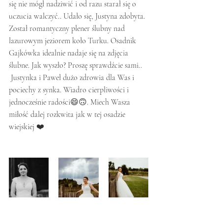
się nie mógł nadziwić i od razu starał się o 
uczucia walczyć.. Udało się, Justyna zdobyta. 
Został romantyczny plener ślubny nad 
lazurowym jeziorem koło Turku. Osadnik 
Gajkówka idealnie nadaje się na zdjęcia 
ślubne. Jak wyszło? Proszę sprawdźcie sami..
 Justynka i Paweł dużo zdrowia dla Was i 
pociechy z synka. Wiadro cierpliwości i 
jednocześnie radości😄🙃. Miech Wasza 
miłość dalej rozkwita jak w tej osadzie 
wiejskiej ❤️