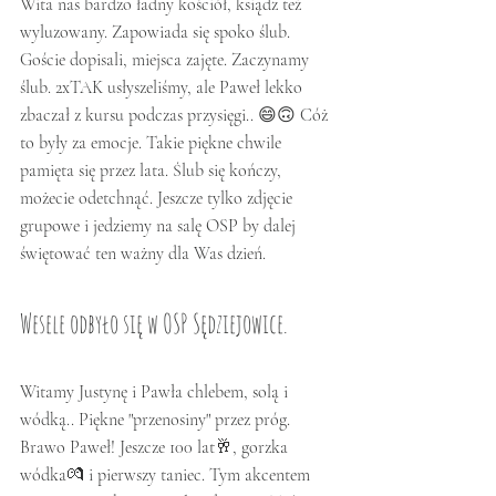
Wita nas bardzo ładny kościół, ksiądz też 
wyluzowany. Zapowiada się spoko ślub. 
Goście dopisali, miejsca zajęte. Zaczynamy 
ślub. 2xTAK usłyszeliśmy, ale Paweł lekko 
zbaczał z kursu podczas przysięgi.. 😄🙃 Cóż 
to były za emocje. Takie piękne chwile 
pamięta się przez lata. Ślub się kończy, 
możecie odetchnąć. Jeszcze tylko zdjęcie 
grupowe i jedziemy na salę OSP by dalej 
świętować ten ważny dla Was dzień. 
Wesele odbyło się w OSP Sędziejowice.
Witamy Justynę i Pawła chlebem, solą i 
wódką.. Piękne "przenosiny" przez próg. 
Brawo Paweł! Jeszcze 100 lat🥂, gorzka 
wódka💏 i pierwszy taniec. Tym akcentem 