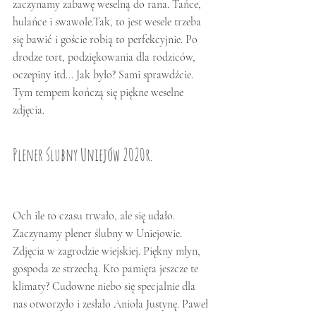
zaczynamy zabawę weselną do rana. Tańce, 
hulańce i swawole.Tak, to jest wesele trzeba 
się bawić i goście robią to perfekcyjnie. Po 
drodze tort, podziękowania dla rodziców, 
oczepiny itd... Jak było? Sami sprawdźcie. 
Tym tempem kończą się piękne weselne 
zdjęcia.
Plener ślubny Uniejów 2020r.
Och ile to czasu trwało, ale się udało. 
Zaczynamy plener ślubny w Uniejowie. 
Zdjęcia w zagrodzie wiejskiej. Piękny młyn, 
gospoda ze strzechą. Kto pamięta jeszcze te 
klimaty? Cudowne niebo się specjalnie dla 
nas otworzyło i zesłało Anioła Justynę. Paweł 