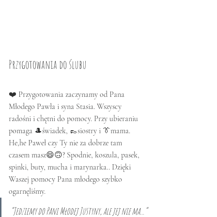
Przygotowania do ślubu 
❤️ Przygotowania zaczynamy od Pana 
Młodego Pawła i syna Stasia. Wszyscy 
radośni i chętni do pomocy. Przy ubieraniu 
pomaga 🎩świadek, 👞siostry i 👔mama. 
He,he Paweł czy Ty nie za dobrze tam 
czasem masz😄🙃? Spodnie, koszula, pasek, 
spinki, buty, mucha i marynarka.. Dzięki 
Waszej pomocy Pana młodego szybko 
ogarnęliśmy. 
“Jedziemy do Pani Młodej Justyny, ale jej nie ma...”