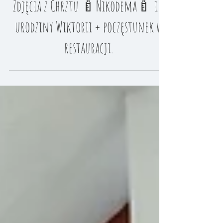
Zdjęcia z Chrztu 🍼Nikodema🍼 i 4
urodziny Wiktorii + poczęstunek w
restauracji.