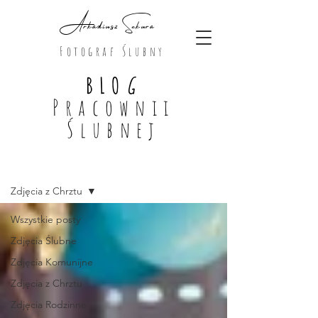
Arkadiusz Sekura
Fotograf Ślubny
BLO
G
Pracownii
Ślubnej
Blog
Zdjęcia z Chrztu
Wszystkie posty
Zdjęcia Ślubne
Zdjęcia Komunijne
Zdjęcia z Chrztu
Zdjęcia Rodzinne