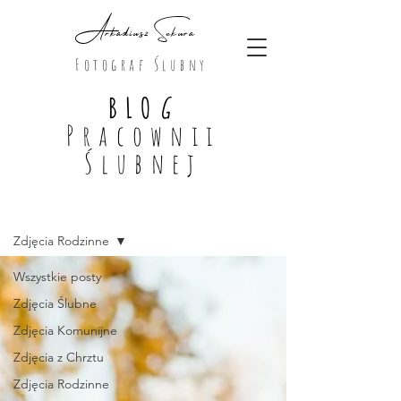
Arkadiusz Sekura
Fotograf Ślubny
BLO
G
Pracownii
Ślubnej
Blog
Zdjęcia Rodzinne
Wszystkie posty
Zdjęcia Ślubne
Zdjęcia Komunijne
Zdjęcia z Chrztu
Zdjęcia Rodzinne