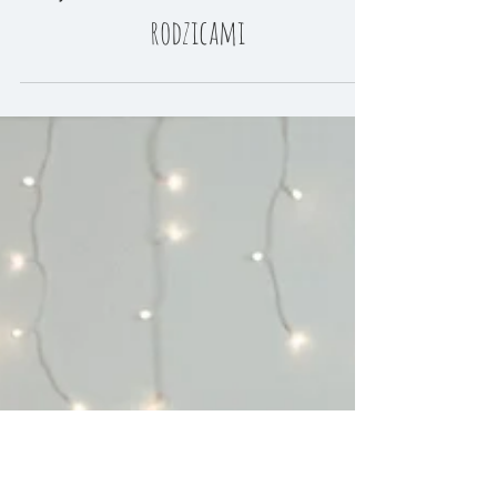
Sesja noworodkowa 🍼Milena🍼 z
rodzicami